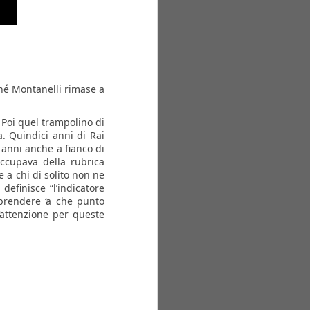
ché Montanelli rimase a
 Poi quel trampolino di
a. Quindici anni di Rai
i anni anche a fianco di
ccupava della rubrica
e a chi di solito non ne
efinisce “l’indicatore
mprendere ‘a che punto
’attenzione per queste
Aidi
Aidi in Pane e Asfalto
Aidi promuove e sostiene il
progetto cinematografico "Il
SuperMercato" di Maria Grazia
Liguori e Francesco Calandra con