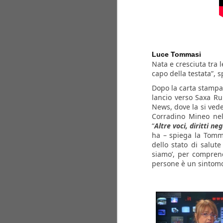
Luce Tommasi
Nata e cresciuta tra 
capo della testata
”,
sp
Dopo la carta stampat
lancio verso Saxa Rub
News, dove la si vede
Corradino Mineo nel
“
Altre voci, diritti neg
ha – spiega la Tomma
dello stato di salut
siamo’, per comprend
A.A.A.
persone è un sintomo 
PRODUTTORE
CERCASI!
Grazie ai nostri 1386 sostenitori
abbiamo girato alcune scene del
film, che potete vedere
integralmente nella versione