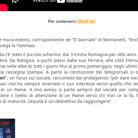
clicca qui
Per sostenerci
le mura estensi, corrispondente de “Il Giornale” di Montanelli, “fin
iega la Tommasi.
a c’è stato il piccolo schermo: Rai 3 Emilia Romagna per otto anni.
ra. Da Bologna, a pochi passi dalla sua Ferrara, alla città Etern
va nelle albe di tutti i giorni fino al primo pomeriggio, negli ultim
la rassegna stampa. A parte la conduzione dei telegiornali si o
ati
”, un focus sul sociale, raccontato dai protagonisti “per dare voc
si che ha sempre orientato il suo interesse verso quello che lei d
e di un Paese. A mio avviso si parte sempre dal sociale per co
ere il livello di attenzione di un Paese verso chi non ce la fa, l
CrowdFunding
Il SuperMercato. Il film
di maturità. L’equità è un obbiettivo da raggiungere”.
dei senza tetto.
Per conoscere tutte le modalità
Questo film nasce dal sogno di un
con cui puoi sostenerci
gruppo di persone, senza nessun
produttore alle spalle. E ora quel
CLICCA QUI
sogno, per essere realizzato, ha
bisogno dell'aiuto di tutti noi. Pre-