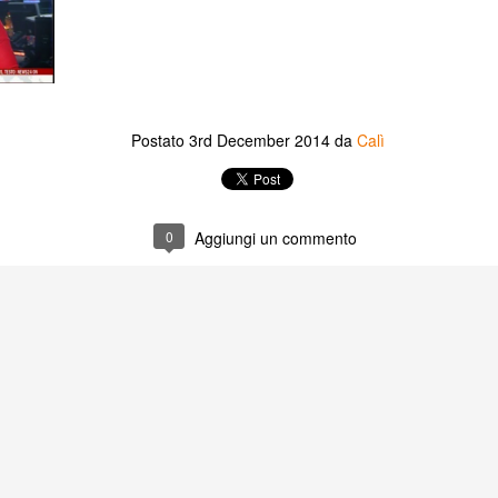
produzione, produzione e post-
produzione del film costano
Giancarlino
190mila euro. La sfida: raccogliere
ancarlino in Pane e Asfalto
49mila e 900 euro per pagare le 23
persone impiegate e il noleggio
ancarlino Gori promuove e sostiene il progetto cinematografico "Il
delle attrezzature. L'urgenza:
perMercato" di Maria Grazia Liguori e Francesco Calandra con i
girare al più presto, entro l'estate:
Postato
3rd December 2014
da
Calì
nza dimora del Centro Train de Vie di Pescara.
la vita di chi è per strada è già
troppo precaria per poter chiedere
ai nostri attori di fermare le loro
esistenze in attesa di qualcosa.
0
Aggiungi un commento
Non preoccupatevi se non avete
grandi risorse. Anche una piccola
donazione può fare la differenza.
Erica e Pierpaolo
A patto che convinciate almeno
ica e Pierpaolo in Pane e Asfalto
un amico a fare altrettanto. In
cambio vi offriamo il download del
ica e Pierpaolo promuovono e sostengono il progetto cinematografico
film, un DVD, un biglietto per la
l SuperMercato" di Maria Grazia Liguori e Francesco Calandra con i
prima, una maglietta o l'anteprima
nza dimora del Centro Train de Vie di Pescara
con il cast e gli autori. In ballo c'è
molto di più del nostro lavoro. C'è
r sostenerci clicca qui
la possibilità di ricostruire una
casa per i nostri senza-tetto.