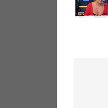
teaser (english version here) o
montate in versione short nel
trailer (english version here).
Gi
Il film, scritto da Maria Grazia
Liguori e Luisa Raimondi, per la
Gi
regia di Francesco Calandra, e
Su
prodotto dall'associazione
se
culturale GarageLab, è interpretato
da attori senza dimora del centro
Train De Vie di Pescara.
Er
Er
"I
se
Pe