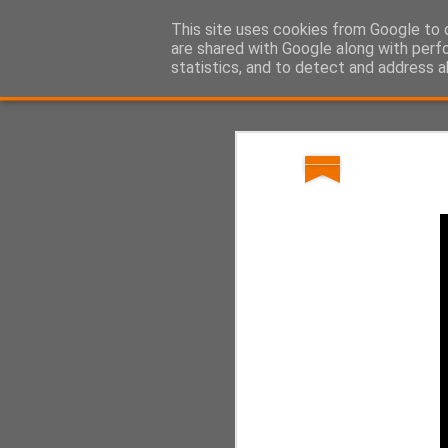
Il SuperMercato
This site uses cookies from Google to d
- il film dei senza tetto
are shared with Google along with perf
statistics, and to detect and address a
HOME
L'IDEA
LA SINOSSI
ATTORI PER LA VITA
CIAK SI ST